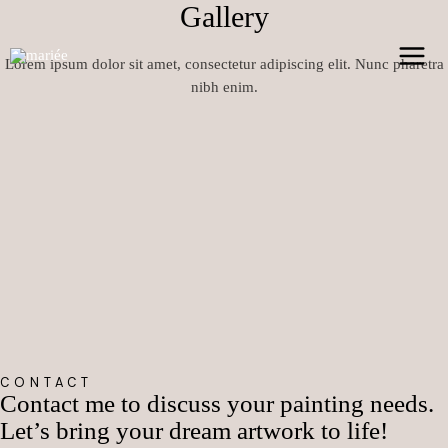
Gallery
Zum
Inhalt
springen
Lorem ipsum dolor sit amet, consectetur adipiscing elit. Nunc pharetra
MAI
nibh enim.
MEN
CONTACT
Contact me to discuss your painting needs.
Let’s bring your dream artwork to life!